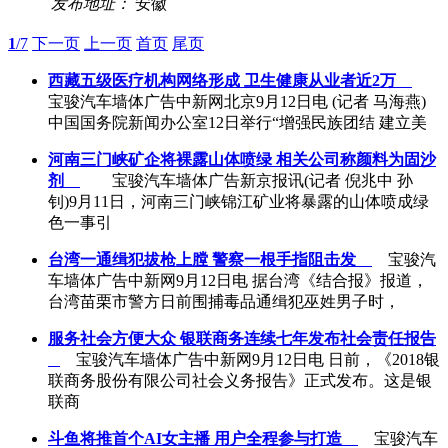
发布地址：
安徽
1
/7
下一页
上一页
首页
尾页
西藏五级医疗机构网络形成 卫生健康从业者近2万
宝骏汽车墙体广告中新网北京9月12日电 (记者 马海燕)
中国国务院新闻办公室12日举行“增强民族团结 建立美
河南三门峡矿企将裸露山体喷绿 相关公司称颜料为固沙
剂
宝骏汽车墙体广告新京报讯(记者 倪兆中 孙
钊)9月11日，河南三门峡锦江矿业将暴露的山体喷成绿
色一事引
台湾一通缉犯拔枪上膛 警察一根手指阻击发
宝骏汽
车墙体广告中新网9月12日电 据台湾《结合报》报道，
台湾苗栗市警方日前围捕毒品通缉犯巫姓男子时，
服务社会方便大众 银联商务连续七年发布社会责任报告
宝骏汽车墙体广告中新网9月12日电 日前，《2018银
联商务股份有限公司社会义务报告》正式发布。这是银
联商
斗鱼将推首个AI女主播 用户全程参与打造
宝骏汽车