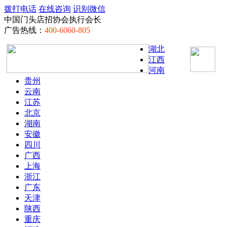
拨打电话
在线咨询
识别微信
中国门头店招协会执行会长
广告热线：
400-6060-805
湖北
江西
河南
贵州
云南
江苏
北京
湖南
安徽
四川
广西
上海
浙江
广东
天津
陕西
重庆