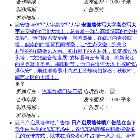
合作年限：
发布面积：
1000 平米
制作周期：
广告形式：
发布地址：
安徽墙体写大字高空写大
字
在安徽的江淮大地上，总有着一群与高墙博弈的“空中
墨客”。他们腰系安全绳、肩挎墨桶，在皖北的青砖院
墙、皖南的白墙黛瓦间挥毫，让“生态安徽”“皖美乡
村”的字样随徽风入画。黄山脚下的古村外，长笔掠过马
头墙，“文旅融合促发展”的标语与云海同频，将新安江
的灵秀凝进墨色。梅雨时节，他们在淮河大堤上书写“防
洪保安”，雨丝混着墨汁淌过工装却稳如磐石；秋收时，
皖西老区的土墙上...
更多
所属行业：
汽车终端门头店招
电话咨询 :
合作年限：
发布面积：
1000 平米
制作周期：
广告形式：
发布地址：
日产启辰墙体喷广告绘
在当下
竞争白热化的汽车市场中，各汽车品牌都在积极探索多
元的宣传方式，以求在消费者心中占据一席之地。墙体