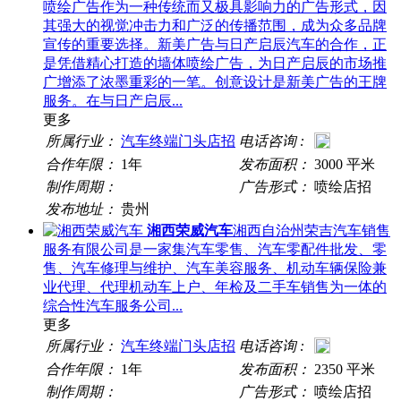
喷绘广告作为一种传统而又极具影响力的广告形式，因
其强大的视觉冲击力和广泛的传播范围，成为众多品牌
宣传的重要选择。新美广告与日产启辰汽车的合作，正
是凭借精心打造的墙体喷绘广告，为日产启辰的市场推
广增添了浓墨重彩的一笔。创意设计是新美广告的王牌
服务。在与日产启辰...
更多
所属行业：
汽车终端门头店招
电话咨询 :
合作年限：
1年
发布面积：
3000 平米
制作周期：
广告形式：
喷绘店招
发布地址：
贵州
湘西荣威汽车
湘西自治州荣吉汽车销售
服务有限公司是一家集汽车零售、汽车零配件批发、零
售、汽车修理与维护、汽车美容服务、机动车辆保险兼
业代理、代理机动车上户、年检及二手车销售为一体的
综合性汽车服务公司...
更多
所属行业：
汽车终端门头店招
电话咨询 :
合作年限：
1年
发布面积：
2350 平米
制作周期：
广告形式：
喷绘店招