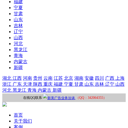
福建
宁夏
甘肃
山东
吉林
辽宁
山西
河北
黑龙江
青海
内蒙古
新疆
湖北
江西
河南
贵州
云南
江苏
北京
湖南
安徽
四川
广西
上海
浙江
广东
天津
陕西
重庆
福建
宁夏
甘肃
山东
吉林
辽宁
山西
河北
黑龙江
青海
内蒙古
新疆
在线QQ联系
（QQ：342064355）
首页
关于我们
案例