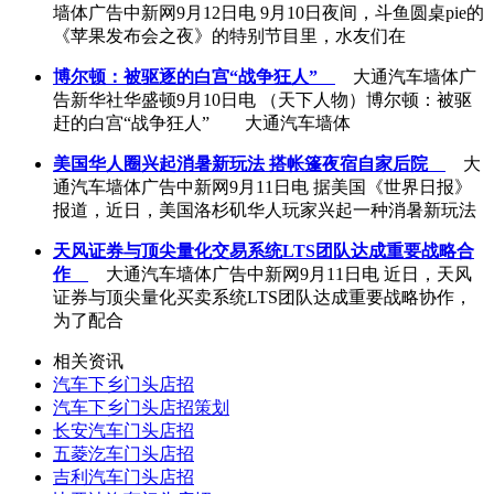
墙体广告中新网9月12日电 9月10日夜间，斗鱼圆桌pie的
《苹果发布会之夜》的特别节目里，水友们在
博尔顿：被驱逐的白宫“战争狂人”
大通汽车墙体广
告新华社华盛顿9月10日电 （天下人物）博尔顿：被驱
赶的白宫“战争狂人” 大通汽车墙体
美国华人圈兴起消暑新玩法 搭帐篷夜宿自家后院
大
通汽车墙体广告中新网9月11日电 据美国《世界日报》
报道，近日，美国洛杉矶华人玩家兴起一种消暑新玩法
天风证券与顶尖量化交易系统LTS团队达成重要战略合
作
大通汽车墙体广告中新网9月11日电 近日，天风
证券与顶尖量化买卖系统LTS团队达成重要战略协作，
为了配合
相关资讯
汽车下乡门头店招
汽车下乡门头店招策划
长安汽车门头店招
五菱汔车门头店招
吉利汽车门头店招