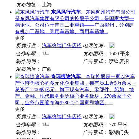
发布地址：
上海
东风风行汽车
。东风柳州汽车有限公司
是东风汽车集团有限公司的控股子公司，是国家大型一
档企业。公司位于南国工业重镇——广西柳州，分别建
有机加工基地、乘用车基地、商用车基地...
更多
所属行业：
汽车终端门头店招
电话咨询 :
合作年限：
1年
发布面积：
1600 平米
制作周期：
广告形式：
喷绘店招
发布地址：
广西
奇瑞捷途汽车
。奇瑞控股是一家以汽车
产业链为核心的多元化企业集团，拥有员工近5万余人，
总资产1200多亿元。旗下现有汽车、零部件、船舶、地
产、金融、现代服务业等核心业务板块，270余家子公
司，业务范围遍布海外80余个国家和地区。...
更多
所属行业：
汽车终端门头店招
电话咨询 :
合作年限：
1年
发布面积：
770 平米
制作周期：
广告形式：
彩钢门头