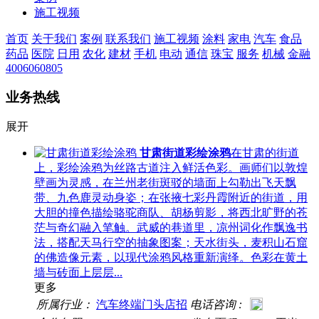
施工视频
首页
关于我们
案例
联系我们
施工视频
涂料
家电
汽车
食品
药品
医院
日用
农化
建材
手机
电动
通信
珠宝
服务
机械
金融
4006060805
业务热线
展开
甘肃街道彩绘涂鸦
在甘肃的街道
上，彩绘涂鸦为丝路古道注入鲜活色彩。画师们以敦煌
壁画为灵感，在兰州老街斑驳的墙面上勾勒出飞天飘
带、九色鹿灵动身姿；在张掖七彩丹霞附近的街道，用
大胆的撞色描绘骆驼商队、胡杨剪影，将西北旷野的苍
茫与奇幻融入笔触。武威的巷道里，凉州词化作飘逸书
法，搭配天马行空的抽象图案；天水街头，麦积山石窟
的佛造像元素，以现代涂鸦风格重新演绎。色彩在黄土
墙与砖面上层层...
更多
所属行业：
汽车终端门头店招
电话咨询 :