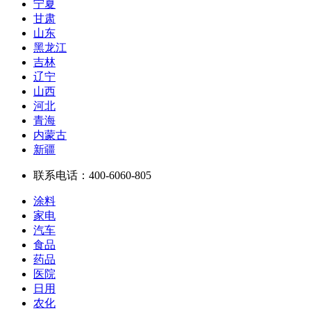
宁夏
甘肃
山东
黑龙江
吉林
辽宁
山西
河北
青海
内蒙古
新疆
联系电话：
400-6060-805
涂料
家电
汽车
食品
药品
医院
日用
农化