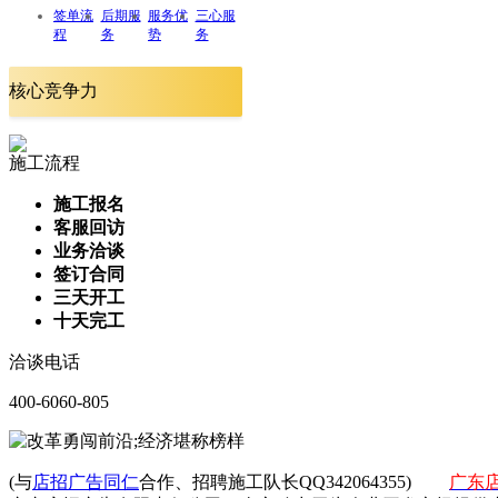
签单流
后期服
服务优
三心服
程
务
势
务
核心竞争力
施工流程
施工报名
客服回访
业务洽谈
签订合同
三天开工
十天完工
洽谈电话
400-6060-805
(与
店招广告同仁
合作、招聘施工队长QQ342064355)
广东