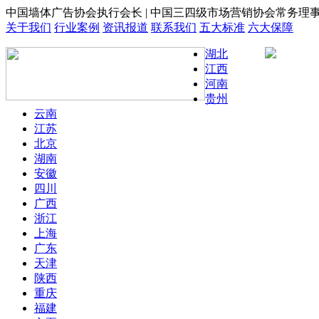
中国墙体广告协会执行会长 | 中国三四级市场营销协会常务理
关于我们
行业案例
资讯报道
联系我们
五大标准
六大保障
湖北
江西
河南
贵州
云南
江苏
北京
湖南
安徽
四川
广西
浙江
上海
广东
天津
陕西
重庆
福建