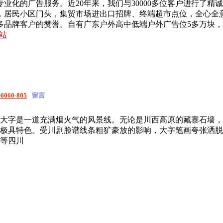
业化的广告服务。近20年来，我们与30000多位客户进行了精
，居民小区门头，集贸市场进出口招牌、终端超市点位，全心全
多品牌客户的赞誉。自有广东户外高中低端户外广告位5多万块，
站
-6060-805
留言
大字是一道充满烟火气的风景线。无论是川西高原的藏寨石墙，
极具特色。受川剧脸谱线条粗犷豪放的影响，大字笔画夸张洒脱
等四川