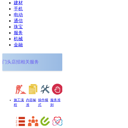
建材
手机
电动
通信
珠宝
服务
机械
金融
门头店招相关服务
施工流
内容标
操作模
服务准
程
准
式
则