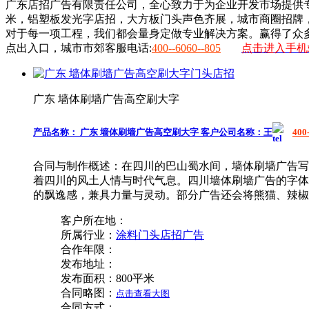
广东店招广告有限责任公司
，全心致力于为企业开发市场提供专
米，铝塑板发光字店招，大方板门头
声色齐展，城市商圈招牌
对于每一项工程，我们都会量身定做专业解决方案。赢得了众
点出入口，城市市郊客服电话:
400--6060--805
点击进入手机
广东 墙体刷墙广告高空刷大字
产品名称：
广东 墙体刷墙广告高空刷大字
客户公司名称：
王
400
合同与制作概述：
在四川的巴山蜀水间，墙体刷墙广告写
着四川的风土人情与时代气息。四川墙体刷墙广告的字体
的飘逸感，兼具力量与灵动。部分广告还会将熊猫、辣椒
客户所在地：
所属行业：
涂料门头店招广告
合作年限：
发布地址：
发布面积：
800平米
合同略图：
点击查看大图
合同方式：