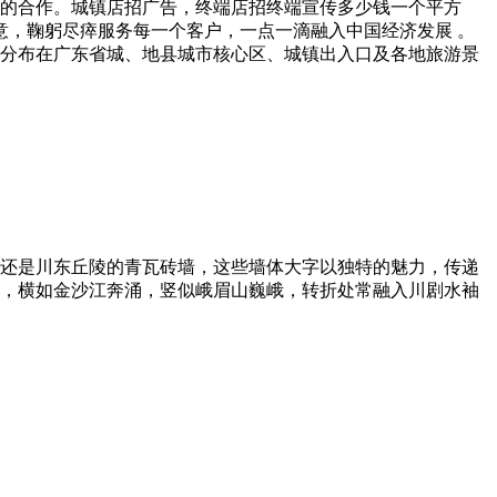
诚的合作。
城镇店招广告，终端店招终端宣传多少钱一个平方
意，鞠躬尽瘁服务每一个客户，一点一滴融入中国经济发展 。
分布在广东省城、地县城市核心区、城镇出入口及各地旅游景
还是川东丘陵的青瓦砖墙，这些墙体大字以独特的魅力，传递
，横如金沙江奔涌，竖似峨眉山巍峨，转折处常融入川剧水袖