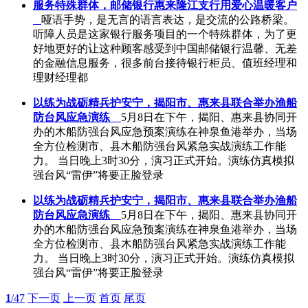
服务特殊群体，邮储银行惠来隆江支行用爱心温暖客户
哑语手势，是无言的语言表达，是交流的公路桥梁。
听障人员是这家银行服务项目的一个特殊群体，为了更
好地更好的让这种顾客感受到中国邮储银行温馨、无差
的金融信息服务，很多前台接待银行柜员、值班经理和
理财经理都
以练为战砺精兵护安宁，揭阳市、惠来县联合举办渔船
防台风应急演练
5月8日在下午，揭阳、惠来县协同开
办的木船防强台风应急预案演练在神泉鱼港举办，当场
全方位检测市、县木船防强台风紧急实战演练工作能
力。 当日晚上3时30分，演习正式开始。演练仿真模拟
强台风“雷伊”将要正脸登录
以练为战砺精兵护安宁，揭阳市、惠来县联合举办渔船
防台风应急演练
5月8日在下午，揭阳、惠来县协同开
办的木船防强台风应急预案演练在神泉鱼港举办，当场
全方位检测市、县木船防强台风紧急实战演练工作能
力。 当日晚上3时30分，演习正式开始。演练仿真模拟
强台风“雷伊”将要正脸登录
1
/47
下一页
上一页
首页
尾页