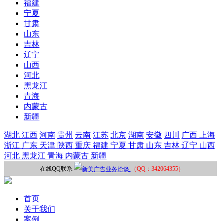
福建
宁夏
甘肃
山东
吉林
辽宁
山西
河北
黑龙江
青海
内蒙古
新疆
湖北
江西
河南
贵州
云南
江苏
北京
湖南
安徽
四川
广西
上海
浙江
广东
天津
陕西
重庆
福建
宁夏
甘肃
山东
吉林
辽宁
山西
河北
黑龙江
青海
内蒙古
新疆
在线QQ联系
（QQ：342064355）
首页
关于我们
案例