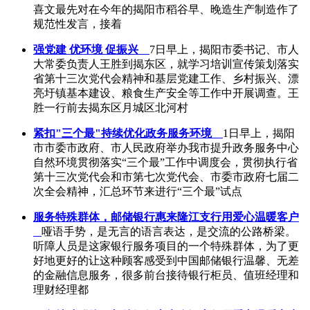
喜文最先对在今年的揭阳市稻谷早、晚造生产制造作了
规范性发言，接着
强党建 优环境 促振兴
7日早上，揭阳市委书记、市人
大常委负责人王胜到揭东区，就学习培训宣传策划落实
省第十三次党代会精神和基层党建工作、乡村振兴、漂
亮圩镇基本建设、粮食生产安全等工作中开展调查。王
胜一行前去揭东区月城区北河村
紧扣"三个最"持续优化政务服务环境
1日早上，揭阳
市市委市政府、市人民政府举办我市提升政务服务中心
自然环境贯彻落实“三个最”工作中调度会，贯彻执行省
第十三次党代会和市第七次党代会、市委市政府七届二
次全会精神，汇总环节来进行“三个最”试点
服务特殊群体，邮储银行惠来隆江支行用爱心温暖客户
哑语手势，是无言的语言表达，是交流的公路桥梁。
听障人员是这家银行服务项目的一个特殊群体，为了更
好地更好的让这种顾客感受到中国邮储银行温馨、无差
的金融信息服务，很多前台接待银行柜员、值班经理和
理财经理都