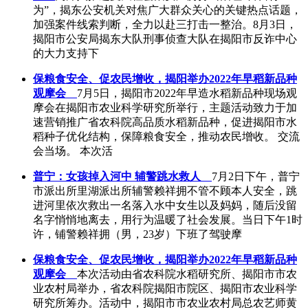
为”，揭东公安机关对焦广大群众关心的关键热点话题，
加强案件线索判断，全力以赴三打击一整治。8月3日，
揭阳市公安局揭东大队刑事侦查大队在揭阳市反诈中心
的大力支持下
保粮食安全、促农民增收，揭阳举办2022年早稻新品种
观摩会
7月5日，揭阳市2022年早造水稻新品种现场观
摩会在揭阳市农业科学研究所举行，主题活动致力于加
速营销推广省农科院高品质水稻新品种，促进揭阳市水
稻种子优化结构，保障粮食安全，推动农民增收。 交流
会当场。 本次活
普宁：女孩掉入河中 辅警跳水救人
7月2日下午，普宁
市派出所里湖派出所辅警赖祥拥不管不顾本人安全，跳
进河里依次救出一名落入水中女生以及妈妈，随后没留
名字悄悄地离去，用行为温暖了社会发展。当日下午1时
许，铺警赖祥拥（男，23岁）下班了驾驶摩
保粮食安全、促农民增收，揭阳举办2022年早稻新品种
观摩会
本次活动由省农科院水稻研究所、揭阳市市农
业农村局举办，省农科院揭阳市院区、揭阳市农业科学
研究所筹办。活动中，揭阳市市农业农村局总农艺师黄