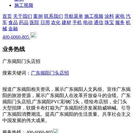
施工视频
首页
关于我们
案例
联系我们
导航菜单
施工视频
涂料
家电
汽
车
食品
药品
医院
日用
农化
建材
手机
电动
通信
珠宝
服务
机
械
金融
400-6060-805
业务热线
广东揭阳门头店招
搜索关键词：
广东揭阳门头店招
报道广东揭阳相关资讯，展示广东揭阳人文风俗。宣传广东揭
阳的旅游资源，展示广东揭阳人在改革开放奋斗的业绩。广东
揭阳门头店招,广东揭阳PVC彩钢门头，喷绘布店招，全门头
大型招牌，软膜卡布灯箱为广东揭阳经济发展助威呐喊。引导
广东揭阳消费潮流。提高广东揭阳的生活质量。共享社会主义
中国发展的伟大成果。
服务热线：400-6060-805