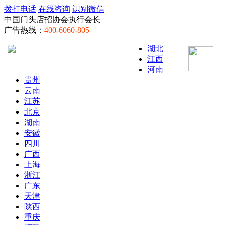
拨打电话
在线咨询
识别微信
中国门头店招协会执行会长
广告热线：
400-6060-805
湖北
江西
河南
贵州
云南
江苏
北京
湖南
安徽
四川
广西
上海
浙江
广东
天津
陕西
重庆