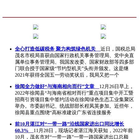
全心打造低碳税务 聚力构筑绿色机关
近日，国税总局
茂名市税局喜获由国家行政机关事务管理局、党中央直
属单位事务管理局、我国发改委、国家财政部等四多部
门联合授于国家级“节约型机关”头衔并颁发。这是继
2021年获得全国五一劳动奖状后，我局又把一个
徐闻全力做好“与海南相向而行”文章
12月26日早上，
2022年徐闻县“与海南省相对而行”重点项目集中开工暨
招商引资项目集中签约活动在徐闻绿色生态工业集聚区
举办。市委副书记、统战部部长程凤英参加。近些年，
徐闻县重点围绕“高标准建设广东省连接服务
前10月湛江对“一带一路”沿线国家进出口同比增长
60.3%
11月28日，现场记者湛江海关获知，2022年前
10月，茂名市对“一带一路”一带一路国家进出口总额