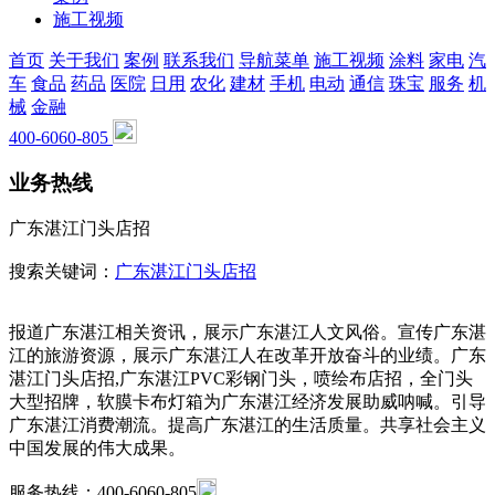
施工视频
首页
关于我们
案例
联系我们
导航菜单
施工视频
涂料
家电
汽
车
食品
药品
医院
日用
农化
建材
手机
电动
通信
珠宝
服务
机
械
金融
400-6060-805
业务热线
广东湛江门头店招
搜索关键词：
广东湛江门头店招
报道广东湛江相关资讯，展示广东湛江人文风俗。宣传广东湛
江的旅游资源，展示广东湛江人在改革开放奋斗的业绩。广东
湛江门头店招,广东湛江PVC彩钢门头，喷绘布店招，全门头
大型招牌，软膜卡布灯箱为广东湛江经济发展助威呐喊。引导
广东湛江消费潮流。提高广东湛江的生活质量。共享社会主义
中国发展的伟大成果。
服务热线：400-6060-805