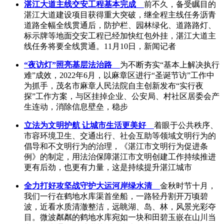
湛江大道主线交安工程基本完成
前不久，备受瞩目的
湛江大道建设项目获得重大突破，继全程主线任务沥青
道路全幅全线贯通后，防护栏、园林绿化、道路路灯、
标示牌等地面交安工程已经加快红包外挂，湛江大道主
线任务将要全线贯通。11月10日，新闻记者
“夜访灯”照亮基层法治路
为不断夯实“基本上解决执行
难”成效，2022年6月，以麻章区进行“圣诞节访”工作中
为抓手，茂名市麻章人民法院自主创新发布“实行夜
探”工作方案，与区挂掉企业、公安局、村社区居委会产
生连动，消除信息壁垒，稳步
立法为文明护航 让城市生活更美好
着眼于公共秩序、
市容环境卫生、交通出行、社会互助等领域文明行为的
倡导和不文明行为的治理，《湛江市文明行为促进条
例》的制定，用法治保障湛江市文明创建工作持续推进
更有后劲，也更有力量，这是持续提升湛江城市
全力打好攻坚战守护大运河岸绿水清
金秋时节十月，
我们一行在鹤地水库渠首坐船，一路轻丹割开万顷碧
波，近看水质清澈整洁，远眺湖、岛、林，风景光彩夺
目。微波粼粼的鹤地水库宛如一块和田碧玉嵌在山川当