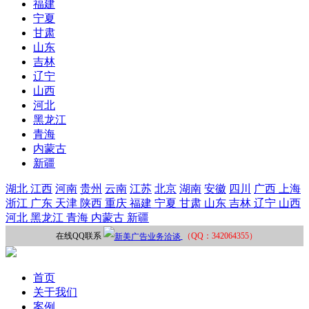
福建
宁夏
甘肃
山东
吉林
辽宁
山西
河北
黑龙江
青海
内蒙古
新疆
湖北
江西
河南
贵州
云南
江苏
北京
湖南
安徽
四川
广西
上海
浙江
广东
天津
陕西
重庆
福建
宁夏
甘肃
山东
吉林
辽宁
山西
河北
黑龙江
青海
内蒙古
新疆
在线QQ联系
（QQ：342064355）
首页
关于我们
案例