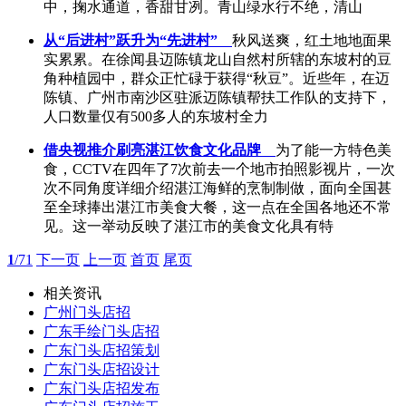
中，掬水通道，香甜甘冽。青山绿水行不绝，清山
从“后进村”跃升为“先进村”
秋风送爽，红土地地面果
实累累。在徐闻县迈陈镇龙山自然村所辖的东坡村的豆
角种植园中，群众正忙碌于获得“秋豆”。近些年，在迈
陈镇、广州市南沙区驻派迈陈镇帮扶工作队的支持下，
人口数量仅有500多人的东坡村全力
借央视推介刷亮湛江饮食文化品牌
为了能一方特色美
食，CCTV在四年了7次前去一个地市拍照影视片，一次
次不同角度详细介绍湛江海鲜的烹制制做，面向全国甚
至全球捧出湛江市美食大餐，这一点在全国各地还不常
见。这一举动反映了湛江市的美食文化具有特
1
/71
下一页
上一页
首页
尾页
相关资讯
广州门头店招
广东手绘门头店招
广东门头店招策划
广东门头店招设计
广东门头店招发布