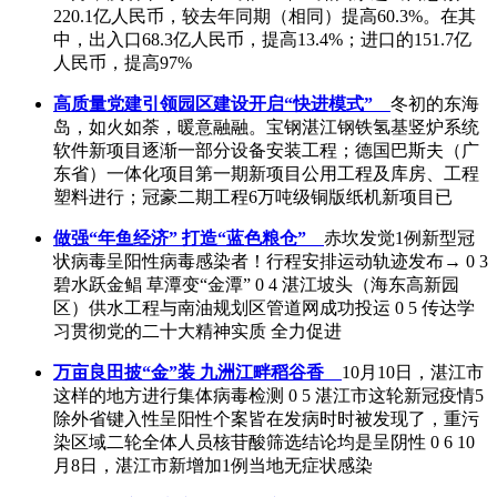
220.1亿人民币，较去年同期（相同）提高60.3%。在其
中，出入口68.3亿人民币，提高13.4%；进口的151.7亿
人民币，提高97%
高质量党建引领园区建设开启“快进模式”
冬初的东海
岛，如火如荼，暖意融融。宝钢湛江钢铁氢基竖炉系统
软件新项目逐渐一部分设备安装工程；德国巴斯夫（广
东省）一体化项目第一期新项目公用工程及库房、工程
塑料进行；冠豪二期工程6万吨级铜版纸机新项目已
做强“年鱼经济” 打造“蓝色粮仓”
赤坎发觉1例新型冠
状病毒呈阳性病毒感染者！行程安排运动轨迹发布→ 0 3
碧水跃金鲳 草潭变“金潭” 0 4 湛江坡头（海东高新园
区）供水工程与南油规划区管道网成功投运 0 5 传达学
习贯彻党的二十大精神实质 全力促进
万亩良田披“金”装 九洲江畔稻谷香
10月10日，湛江市
这样的地方进行集体病毒检测 0 5 湛江市这轮新冠疫情5
除外省键入性呈阳性个案皆在发病时时被发现了，重污
染区域二轮全体人员核苷酸筛选结论均是呈阴性 0 6 10
月8日，湛江市新增加1例当地无症状感染