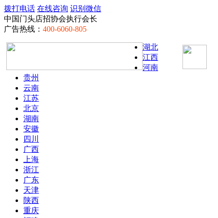
拨打电话
在线咨询
识别微信
中国门头店招协会执行会长
广告热线：
400-6060-805
湖北
江西
河南
贵州
云南
江苏
北京
湖南
安徽
四川
广西
上海
浙江
广东
天津
陕西
重庆