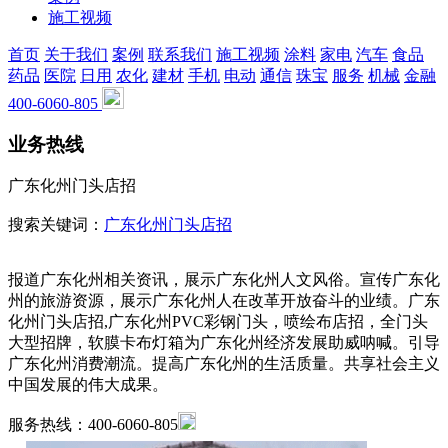
施工视频
首页
关于我们
案例
联系我们
施工视频
涂料
家电
汽车
食品
药品
医院
日用
农化
建材
手机
电动
通信
珠宝
服务
机械
金融
400-6060-805
业务热线
广东化州门头店招
搜索关键词：
广东化州门头店招
报道广东化州相关资讯，展示广东化州人文风俗。宣传广东化
州的旅游资源，展示广东化州人在改革开放奋斗的业绩。广东
化州门头店招,广东化州PVC彩钢门头，喷绘布店招，全门头
大型招牌，软膜卡布灯箱为广东化州经济发展助威呐喊。引导
广东化州消费潮流。提高广东化州的生活质量。共享社会主义
中国发展的伟大成果。
服务热线：400-6060-805