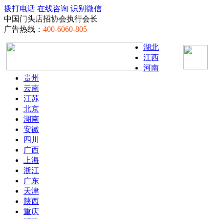
拨打电话
在线咨询
识别微信
中国门头店招协会执行会长
广告热线：
400-6060-805
湖北
江西
河南
贵州
云南
江苏
北京
湖南
安徽
四川
广西
上海
浙江
广东
天津
陕西
重庆