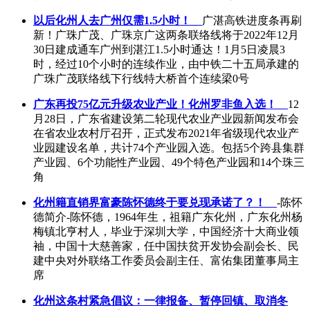
以后化州人去广州仅需1.5小时！
广湛高铁进度条再刷
新！广珠广茂、广珠京广这两条联络线将于2022年12月
30日建成通车广州到湛江1.5小时通达！1月5日凌晨3
时，经过10个小时的连续作业，由中铁二十五局承建的
广珠广茂联络线下行线特大桥首个连续梁0号
广东再投75亿元升级农业产业！化州罗非鱼入选！
12
月28日，广东省建设第二轮现代农业产业园新闻发布会
在省农业农村厅召开，正式发布2021年省级现代农业产
业园建设名单，共计74个产业园入选。包括5个跨县集群
产业园、6个功能性产业园、49个特色产业园和14个珠三
角
化州籍直销界富豪陈怀德终于要兑现承诺了？！
-陈怀
德简介-陈怀德，1964年生，祖籍广东化州，广东化州杨
梅镇北亨村人，毕业于深圳大学，中国经济十大商业领
袖，中国十大慈善家，任中国扶贫开发协会副会长、民
建中央对外联络工作委员会副主任、富佑集团董事局主
席
化州这条村紧急倡议：一律报备、暂停回镇、取消冬