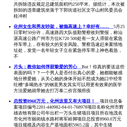
共拆除违反规定总建筑面积约250平米。据统计，本次被
拆卸的违章建筑坐落于下郭街道社区文字山村民委员会
桂冲村
化州女生和男友吵架，被抛高速上？幸好有……
5月25
日零时50分许，高速路四大队值勤警察收到警报，称汕
湛高速公路广州市方位K720 500处有一女人滞留在紧急
停车带上，存有较大的安全风险。警察迅速赶来案情地
址处，发觉一名年轻女子立在紧急停车带上神色着急，
不
片头：教你如何俘获挚爱的芳心
But！你真的要送这些
表面的吗？？一个男人是否付出真心的爱，她都能敏感
地分辨爱她，从关心她的身体开始不想成为她口中经常
吐槽“多喝热水”的钢直男友其实可以用更有效果的医学
方法爱她就带她去打万泰二价宫颈癌疫
总投资8960万元，化州这里又有大项目！
项目信息备
案项目编号2201-440982-04-01-768978项目名称化州市辉
雄农牧有限公司年出栏一万头生猪项目项目所在地茂名
市化州市丽岗镇水路村将军岭脚项目总投资8960.0万元
项目规模及内容生产基地面积5965.2亩，其中生猪