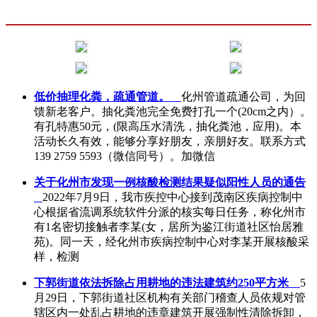
低价抽理化粪，疏通管道。
化州管道疏通公司，为回
馈新老客户。抽化粪池完全免费打孔一个(20cm之内）。
有孔特惠50元，(限高压水清洗，抽化粪池，应用)。本
活动长久有效，能够分享好朋友，亲朋好友。联系方式
139 2759 5593（微信同号）。加微信
关于化州市发现一例核酸检测结果疑似阳性人员的通告
2022年7月9日，我市疾控中心接到茂南区疾病控制中
心根据省流调系统软件分派的核实每日任务，称化州市
有1名密切接触者李某(女，居所为鉴江街道社区怡居雅
苑)。同一天，经化州市疾病控制中心对李某开展核酸采
样，检测
下郭街道依法拆除占用耕地的违法建筑约250平方米
5
月29日，下郭街道社区机构有关部门稽查人员依规对管
辖区内一处乱占耕地的违章建筑开展强制性清除拆卸，