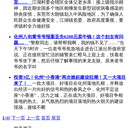
至……
江湖村委会辖区全体父老乡亲：接上级指示精
神，因近期全国多个地区相继发生新型冠状病毒感染的
肺炎疫情，东莞市大朗镇划入中风险地区，为了确保人
民群众生命健康安全，江湖镇党委、政府高度重视，要
求镇村全力做好疫
化州八旬黄爷爷报案丢失6200元卖牛钱！这个妇女有问
题.....
“警察同志，请帮帮我啊，我的钱不见了……”当
天下午5时许，一位老爷爷焦急地走进合江派出所值班室
说。正在值班室忙活的辅警袁仁螳马上迎上去，扶着老
爷爷坐下来，然后仔细了解事情的来龙去脉。原来老爷
爷的名字叫
投资3亿！化州“小香港”再次掀起建设狂潮！又一大项目
来了！
一批大项目、好项目在化州落地扎根，并释放
出经济一片向好的信号和煦的春风之中，化州平定这
座“小香港”，活力之城，正在成为大项目、好项目争相
落地的热土。从气氛热烈的项目落地到热火朝天的建设
现场，接续不断
1
/40
下一页
上一页
首页
尾页