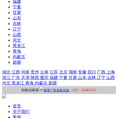
福建
宁夏
甘肃
山东
吉林
辽宁
山西
河北
黑龙江
青海
内蒙古
新疆
湖北
江西
河南
贵州
云南
江苏
北京
湖南
安徽
四川
广西
上海
浙江
广东
天津
陕西
重庆
福建
宁夏
甘肃
山东
吉林
辽宁
山西
河北
黑龙江
青海
内蒙古
新疆
在线QQ联系
（QQ：342064355）
首页
关于我们
案例