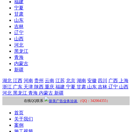
福建
宁夏
甘肃
山东
吉林
辽宁
山西
河北
黑龙江
青海
内蒙古
新疆
湖北
江西
河南
贵州
云南
江苏
北京
湖南
安徽
四川
广西
上海
浙江
广东
天津
陕西
重庆
福建
宁夏
甘肃
山东
吉林
辽宁
山西
河北
黑龙江
青海
内蒙古
新疆
在线QQ联系
（QQ：342064355）
首页
关于我们
案例
施工视频