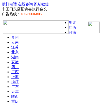
拨打电话
在线咨询
识别微信
中国门头店招协会执行会长
广告热线：
400-6060-805
湖北
江西
河南
贵州
云南
江苏
北京
湖南
安徽
四川
广西
上海
浙江
广东
天津
陕西
重庆