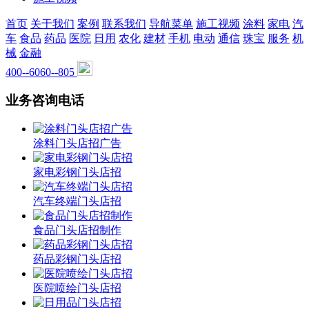
首页
关于我们
案例
联系我们
导航菜单
施工视频
涂料
家电
汽
车
食品
药品
医院
日用
农化
建材
手机
电动
通信
珠宝
服务
机
械
金融
400--6060--805
业务咨询电话
涂料门头店招广告
家电彩钢门头店招
汽车终端门头店招
食品门头店招制作
药品彩钢门头店招
医院喷绘门头店招