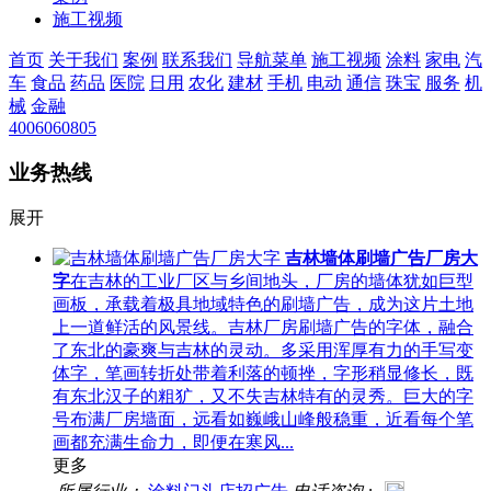
施工视频
首页
关于我们
案例
联系我们
导航菜单
施工视频
涂料
家电
汽
车
食品
药品
医院
日用
农化
建材
手机
电动
通信
珠宝
服务
机
械
金融
4006060805
业务热线
展开
吉林墙体刷墙广告厂房大
字
在吉林的工业厂区与乡间地头，厂房的墙体犹如巨型
画板，承载着极具地域特色的刷墙广告，成为这片土地
上一道鲜活的风景线。吉林厂房刷墙广告的字体，融合
了东北的豪爽与吉林的灵动。多采用浑厚有力的手写变
体字，笔画转折处带着利落的顿挫，字形稍显修长，既
有东北汉子的粗犷，又不失吉林特有的灵秀。巨大的字
号布满厂房墙面，远看如巍峨山峰般稳重，近看每个笔
画都充满生命力，即便在寒风...
更多