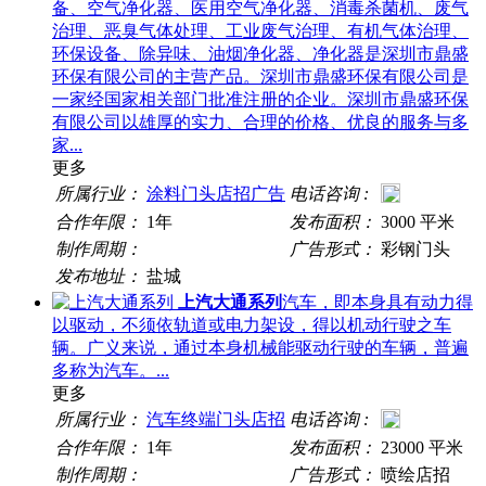
备、空气净化器、医用空气净化器、消毒杀菌机、废气
治理、恶臭气体处理、工业废气治理、有机气体治理、
环保设备、除异味、油烟净化器、净化器是深圳市鼎盛
环保有限公司的主营产品。深圳市鼎盛环保有限公司是
一家经国家相关部门批准注册的企业。深圳市鼎盛环保
有限公司以雄厚的实力、合理的价格、优良的服务与多
家...
更多
所属行业：
涂料门头店招广告
电话咨询 :
合作年限：
1年
发布面积：
3000 平米
制作周期：
广告形式：
彩钢门头
发布地址：
盐城
上汽大通系列
汽车，即本身具有动力得
以驱动，不须依轨道或电力架设，得以机动行驶之车
辆。广义来说，通过本身机械能驱动行驶的车辆，普遍
多称为汽车。...
更多
所属行业：
汽车终端门头店招
电话咨询 :
合作年限：
1年
发布面积：
23000 平米
制作周期：
广告形式：
喷绘店招