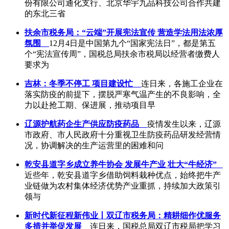
份有限公司通化支行、北京华宇九品科技公司合作共建
的东北三省
扶余市税务局：“云端”开展宪法宣传 营造学法用法浓厚
氛围
12月4日是中国第九个“国家宪法日”，都是第五
个“宪法宣传周”，国税总局扶余市税局以经营者缴费人
要求为
吉林：冬季不停工 项目建设忙
连日来，各施工企业在
落实防疫的前提下，摆脱严寒气温产生的不良影响，全
力以赴抢工期、保进展，推动项目早
辽源护航药企生产供应防疫药品
疫情发生以来，辽源
市政府、市人民政府十分重视卫生防疫药品研发经营情
况，协调解决的生产运营里的困难和问
乾安县道字乡成立养牛协会 发展牛产业 壮大“牛经济”
近些年，乾安县道字乡借助饲料栽种优点，始终把牛产
业链做为农村集体经济优势产业重抓，持续加大政策引
领与
新时代新征程新伟业丨双辽市税务局：精耕细作优服务
多措并举促发展
连日来，国税总局双辽市税局把学习