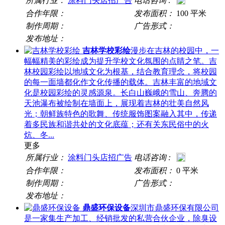
所属行业：
涂料门头店招广告
电话咨询 :
合作年限：
发布面积：
100 平米
制作周期：
广告形式：
发布地址：
吉林学校彩绘
漫步在吉林的校园中，一
幅幅精美的彩绘成为提升学校文化氛围的点睛之笔。吉
林校园彩绘以地域文化为根基，结合教育理念，将校园
的每一面墙都化作文化传播的载体。吉林丰富的地域文
化是校园彩绘的灵感源泉。长白山巍峨的雪山、奔腾的
天池瀑布被绘制在墙面上，展现着吉林的壮美自然风
光；朝鲜族特色的歌舞、传统服饰图案融入其中，传递
着多民族和谐共处的文化底蕴；还有关东民俗中的火
炕、冬...
更多
所属行业：
涂料门头店招广告
电话咨询 :
合作年限：
发布面积：
0 平米
制作周期：
广告形式：
发布地址：
鼎盛环保设备
深圳市鼎盛环保有限公司
是一家集生产加工、经销批发的私营合伙企业，除臭设