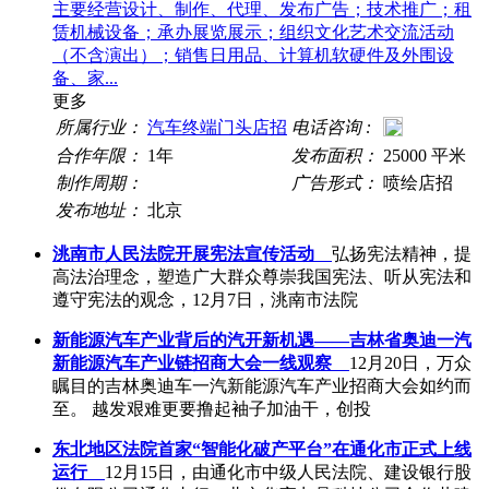
主要经营设计、制作、代理、发布广告；技术推广；租
赁机械设备；承办展览展示；组织文化艺术交流活动
（不含演出）；销售日用品、计算机软硬件及外围设
备、家...
更多
所属行业：
汽车终端门头店招
电话咨询 :
合作年限：
1年
发布面积：
25000 平米
制作周期：
广告形式：
喷绘店招
发布地址：
北京
洮南市人民法院开展宪法宣传活动
弘扬宪法精神，提
高法治理念，塑造广大群众尊崇我国宪法、听从宪法和
遵守宪法的观念，12月7日，洮南市法院
新能源汽车产业背后的汽开新机遇——吉林省奥迪一汽
新能源汽车产业链招商大会一线观察
12月20日，万众
瞩目的吉林奥迪车一汽新能源汽车产业招商大会如约而
至。 越发艰难更要撸起袖子加油干，创投
东北地区法院首家“智能化破产平台”在通化市正式上线
运行
12月15日，由通化市中级人民法院、建设银行股