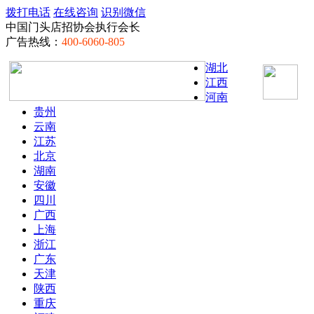
拨打电话
在线咨询
识别微信
中国门头店招协会执行会长
广告热线：
400-6060-805
湖北
江西
河南
贵州
云南
江苏
北京
湖南
安徽
四川
广西
上海
浙江
广东
天津
陕西
重庆