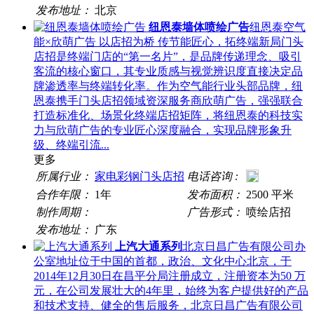
发布地址：
北京
纽恩泰墙体喷绘广告
纽恩泰空气
能×欣萌广告 以店招为桥 传节能匠心，拓终端新局门头
店招是终端门店的“第一名片”，是品牌传递理念、吸引
客流的核心窗口，其专业质感与视觉辨识度直接决定品
牌渗透率与终端转化率。作为空气能行业头部品牌，纽
恩泰携手门头店招领域资深服务商欣萌广告，强强联合
打造标准化、场景化终端店招矩阵，将纽恩泰的科技实
力与欣萌广告的专业匠心深度融合，实现品牌形象升
级、终端引流...
更多
所属行业：
家电彩钢门头店招
电话咨询 :
合作年限：
1年
发布面积：
2500 平米
制作周期：
广告形式：
喷绘店招
发布地址：
广东
上汽大通系列
北京日昌广告有限公司办
公室地址位于中国的首都，政治、文化中心北京，于
2014年12月30日在昌平分局注册成立，注册资本为50 万
元，在公司发展壮大的4年里，始终为客户提供好的产品
和技术支持、健全的售后服务，北京日昌广告有限公司